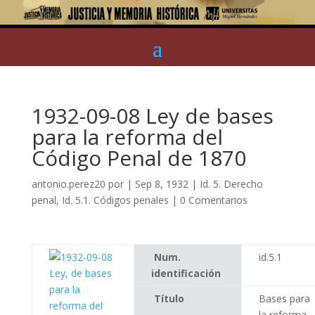
1932-09-08 Ley de bases
para la reforma del
Código Penal de 1870
antonio.perez20
por
|
Sep 8, 1932
|
Id. 5. Derecho
penal
,
Id. 5.1. Códigos penales
|
0 Comentarios
Num.
id.5.1
identificación
Título
Bases para
la reforma