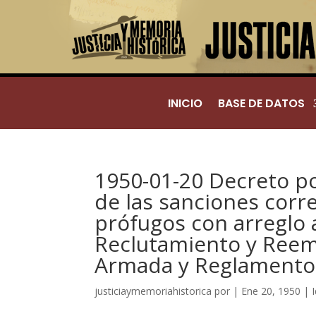
INICIO
BASE DE DATOS
1950-01-20 Decreto po
de las sanciones corr
prófugos con arreglo a
Reclutamiento y Reemp
Armada y Reglamento 
justiciaymemoriahistorica
por
|
Ene 20, 1950
|