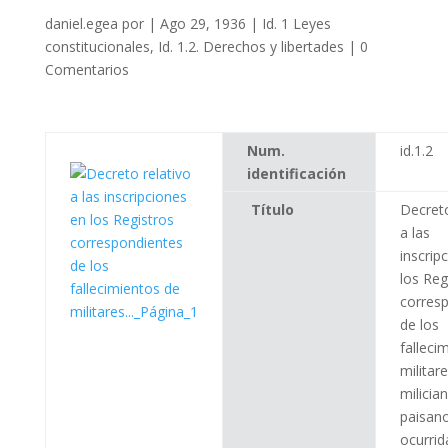
daniel.egea
por
|
Ago 29, 1936
|
Id. 1 Leyes
constitucionales
,
Id. 1.2. Derechos y libertades
|
0
Comentarios
Num.
id.1.2
identificación
Título
Decreto
a las
inscrip
los Reg
corres
de los
falleci
militare
milicia
paisan
ocurrid