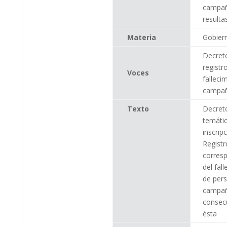
campañ
resulta
Materia
Gobier
Decret
registro
Voces
falleci
campa
Texto
Decret
temátic
inscrip
Registr
corres
del fal
de per
campañ
consec
ésta